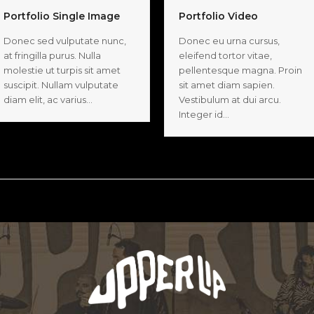
Portfolio Single Image
Portfolio Video
Donec sed vulputate nunc,
Donec eu urna cursus,
at fringilla purus. Nulla
eleifend tortor vitae,
molestie ut turpis sit amet
pellentesque magna. Proin
suscipit. Nullam vulputate
sit amet diam sapien.
diam elit, ac varius…
Vestibulum at dui arcu.
Integer id…