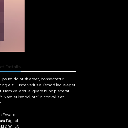
ct Details
ipsum dolor sit amet, consectetur
cing elit. Fusce varius euismod lacus eget
t. Nam vel arcu aliquam nunc placerat
it. Nam euismod, orci in convallis et
t.
:
Envato
at:
Digital
$1,000 US