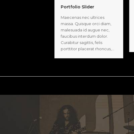
Portfolio Slider
Maecenas nec ultrices
massa. Quisque orci diam,
malesuada id augue nec,
faucibus interdum dolor.
Curabitur sagittis, felis
porttitor placerat rhoncus,…