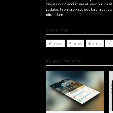
fringilla nunc accumsan et. Vestibulum si
sodales. In ornare justo nec lorem varius,
bibendum.
Share This
Tweet
Share
Pin It
Related Projects