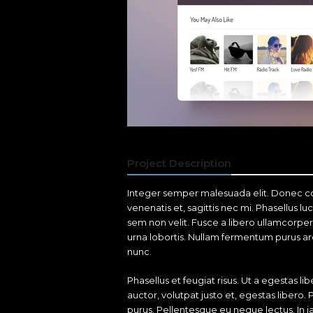
Project Description
Integer semper malesuada elit. Donec con
venenatis et, sagittis nec mi. Phasellus luc
sem non velit. Fusce a libero ullamcorper,
urna lobortis. Nullam fermentum purus arcu,
nunc.
Phasellus et feugiat risus. Ut a egestas l
auctor, volutpat justo et, egestas libero. 
purus. Pellentesque eu neque lectus. In ia