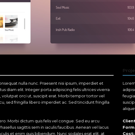
Proje
sequat nulla nunc. Praesent nisi ipsum, imperdiet et
Lorem 
tus diam elit. Integer porta adipiscing felis ultrices viverra
adipis
 volutpat orci ut, suscipit erat. Morbi tempor tortor vel
feugia
 sed fringilla libero imperdiet ac. Sed tincidunt fringilla
suscip
alique
ibero. Morbi dictum quis felis vel congue. Sed eu arcu
Client
Phasellus sagittis sem in iaculis faucibus. Aenean vel lacus
Form
culis et enim quis bibendum. Nunc sodales erat elit, at
Cost: