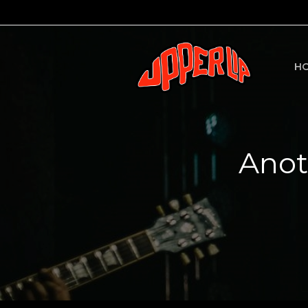
H
Anot